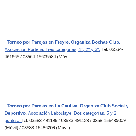
–
Torneo por Parejas en Freyre. Organiza Bochas Club.
Asociación Porteña. Tres categorías, 1°, 2° y 3°.
Tel. 03564-
461665 / 03564-15605584 (Móvil).
–
Torneo por Parejas en La Cautiva. Organiza Club Social y
Deportivo.
Asociación Laboulaye. Dos categorías, 5 y 2
puntos.
Tel. 03583-491195 / 03583-491128 / 0358-155489009
(Móvil) / 03583-15486209 (Móvil).