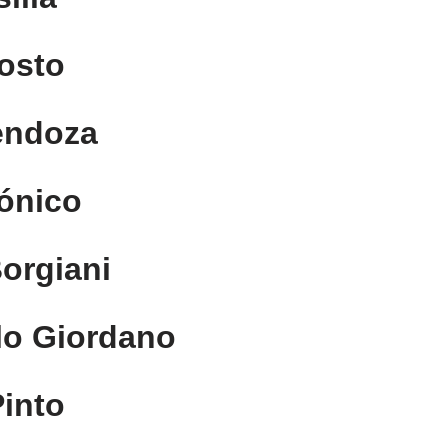
osto
endoza
ónico
orgiani
lo Giordano
into