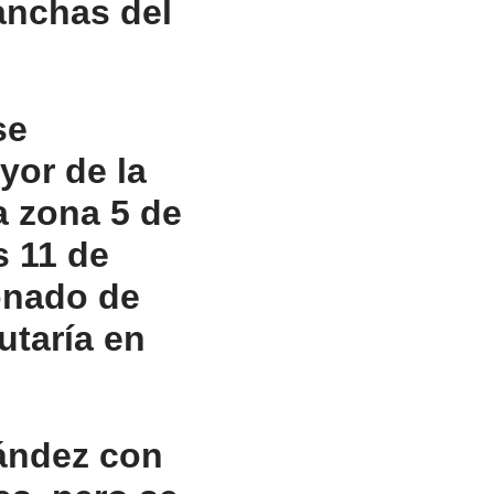
anchas del
se
yor de la
a zona 5 de
s 11 de
ionado de
utaría en
ández con