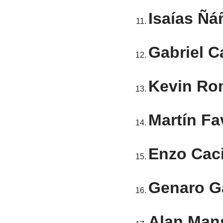
Isaías Ñá
Gabriel 
Kevin Ro
Martín Fa
Enzo Cac
Genaro 
Alan Mans