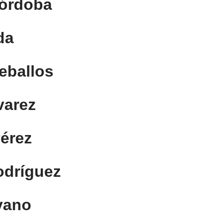
Córdoba
da
eballos
varez
érez
odríguez
yano