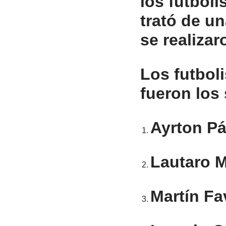
los futboli
trató de un
se realizar
Los futbol
fueron los 
Ayrton P
Lautaro 
Martín Fav