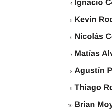
Ignacio 
Kevin Ro
Nicolás C
Matías Al
Agustín P
Thiago R
Brian Mo