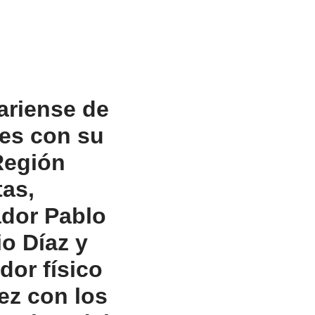
ariense de
les con su
Región
tas,
ador Pablo
o Díaz y
or físico
ez con los