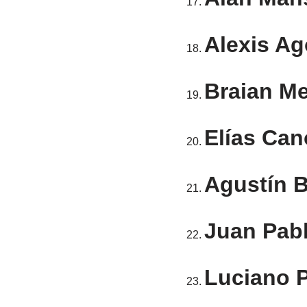
Alexis Ag
Braian M
Elías Can
Agustín B
Juan Pab
Luciano P