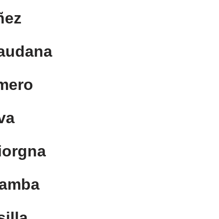
ñez
Caudana
mero
va
iorgna
Gamba
illa