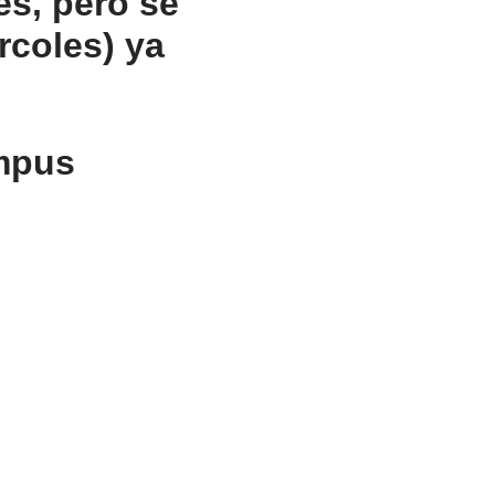
es, pero se
rcoles) ya
ampus