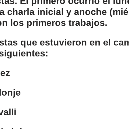
stas. El primero ocurrió el lun
a charla inicial y anoche (mié
on los primeros trabajos.
istas que estuvieron en el c
siguientes:
áez
Monje
alli