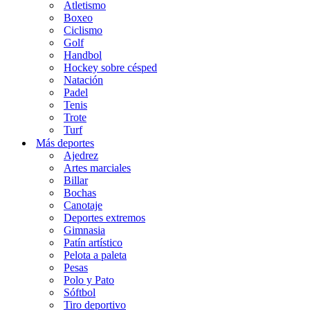
Atletismo
Boxeo
Ciclismo
Golf
Handbol
Hockey sobre césped
Natación
Padel
Tenis
Trote
Turf
Más deportes
Ajedrez
Artes marciales
Billar
Bochas
Canotaje
Deportes extremos
Gimnasia
Patín artístico
Pelota a paleta
Pesas
Polo y Pato
Sóftbol
Tiro deportivo