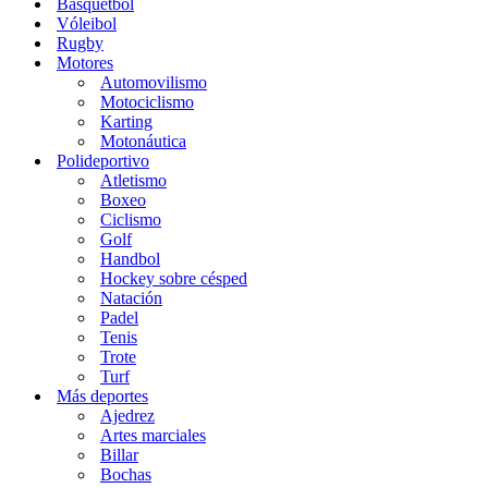
Básquetbol
Vóleibol
Rugby
Motores
Automovilismo
Motociclismo
Karting
Motonáutica
Polideportivo
Atletismo
Boxeo
Ciclismo
Golf
Handbol
Hockey sobre césped
Natación
Padel
Tenis
Trote
Turf
Más deportes
Ajedrez
Artes marciales
Billar
Bochas