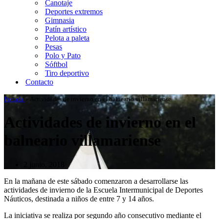
Canotaje
Deportes extremos
Gimnasia
Patín artístico
Pelota a paleta
Pesas
Polo y Pato
Sóftbol
Tiro deportivo
Contacto
Portada
»
Actividades de invierno en el balneario villamariense
Actividades de invierno en el
balneario villamariense
2 junio, 2018
En la mañana de este sábado comenzaron a desarrollarse las
actividades de invierno de la Escuela Intermunicipal de Deportes
Náuticos, destinada a niños de entre 7 y 14 años.
La iniciativa se realiza por segundo año consecutivo mediante el