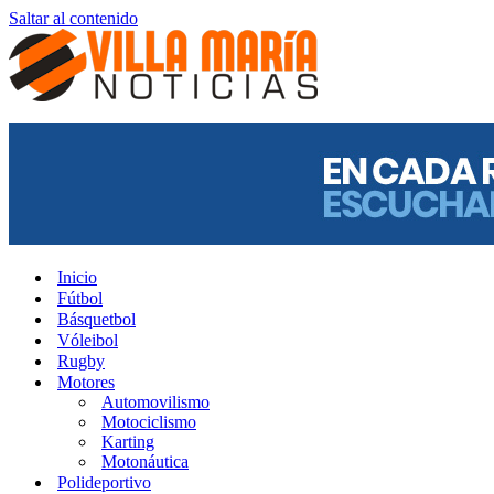
Saltar al contenido
Inicio
Fútbol
Básquetbol
Vóleibol
Rugby
Motores
Automovilismo
Motociclismo
Karting
Motonáutica
Polideportivo