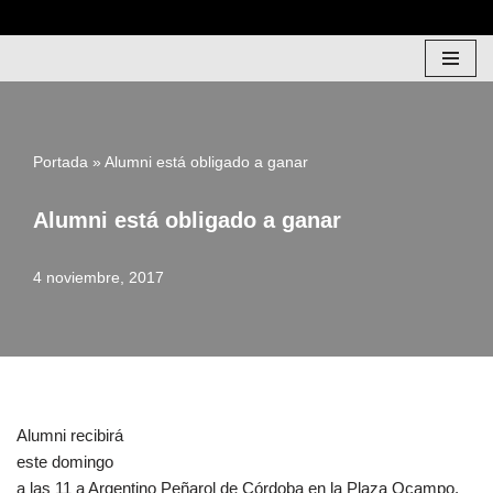
Saltar
al
contenido
Portada
»
Alumni está obligado a ganar
Alumni está obligado a ganar
4 noviembre, 2017
Alumni recibirá
este domingo
a las 11 a Argentino Peñarol de Córdoba en la Plaza Ocampo,