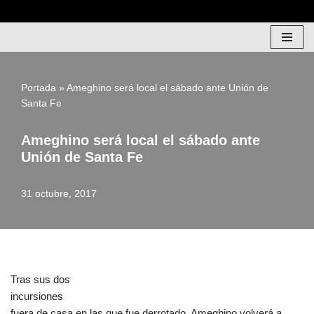
Saltar
al
contenido
Portada
»
Ameghino será local el sábado ante Unión de
Santa Fe
Ameghino será local el sábado ante
Unión de Santa Fe
31 octubre, 2017
Tras sus dos
incursiones
fuera de casa en las que fue derrotado, Ameghino volverá a