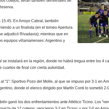
os cotejos, serán también semifinales de
Reserva.
 15.45. En Arroyo Cabral, también
niendo a un finalista (en el torneo Apertura
 se adjudicó Rivadavia); mientras que en
s equipos villamarienses: Argentino y
al se instalará en la región, donde no habrá tregua entre los 4 
e cuartos de final con cierta autoridad.
al “1”: Sportivo Pozo del Molle, al que se impuso por 3-1 en Arr
ntino, donde el elenco dirigido por Martín Conti lo sometió 2-0
bién ganó los dos enfrentamientos ante Atlético Ticino. Los “ve
invicta de 12 cotejos, vencieron 3-2 en Ticino; y por 2-0 en Arro