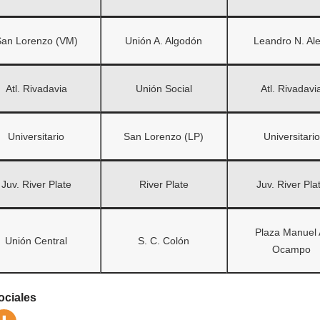
an Lorenzo (VM)
Unión A. Algodón
Leandro N. Al
Atl. Rivadavia
Unión Social
Atl. Rivadavi
Universitario
San Lorenzo (LP)
Universitario
Juv. River Plate
River Plate
Juv. River Pla
Plaza Manuel 
Unión Central
S. C. Colón
Ocampo
ociales