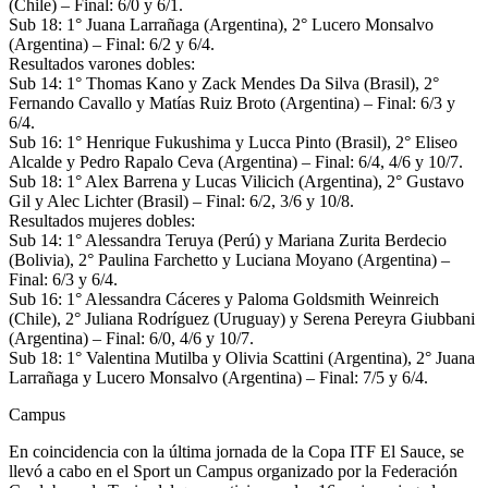
(Chile) – Final: 6/0 y 6/1.
Sub 18: 1° Juana Larrañaga (Argentina), 2° Lucero Monsalvo
(Argentina) – Final: 6/2 y 6/4.
Resultados varones dobles:
Sub 14: 1° Thomas Kano y Zack Mendes Da Silva (Brasil), 2°
Fernando Cavallo y Matías Ruiz Broto (Argentina) – Final: 6/3 y
6/4.
Sub 16: 1° Henrique Fukushima y Lucca Pinto (Brasil), 2° Eliseo
Alcalde y Pedro Rapalo Ceva (Argentina) – Final: 6/4, 4/6 y 10/7.
Sub 18: 1° Alex Barrena y Lucas Vilicich (Argentina), 2° Gustavo
Gil y Alec Lichter (Brasil) – Final: 6/2, 3/6 y 10/8.
Resultados mujeres dobles:
Sub 14: 1° Alessandra Teruya (Perú) y Mariana Zurita Berdecio
(Bolivia), 2° Paulina Farchetto y Luciana Moyano (Argentina) –
Final: 6/3 y 6/4.
Sub 16: 1° Alessandra Cáceres y Paloma Goldsmith Weinreich
(Chile), 2° Juliana Rodríguez (Uruguay) y Serena Pereyra Giubbani
(Argentina) – Final: 6/0, 4/6 y 10/7.
Sub 18: 1° Valentina Mutilba y Olivia Scattini (Argentina), 2° Juana
Larrañaga y Lucero Monsalvo (Argentina) – Final: 7/5 y 6/4.
Campus
En coincidencia con la última jornada de la Copa ITF El Sauce, se
llevó a cabo en el Sport un Campus organizado por la Federación