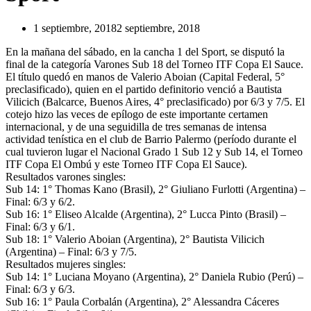
1 septiembre, 2018
2 septiembre, 2018
En la mañana del sábado, en la cancha 1 del Sport, se disputó la
final de la categoría Varones Sub 18 del Torneo ITF Copa El Sauce.
El título quedó en manos de Valerio Aboian (Capital Federal, 5°
preclasificado), quien en el partido definitorio venció a Bautista
Vilicich (Balcarce, Buenos Aires, 4° preclasificado) por 6/3 y 7/5. El
cotejo hizo las veces de epílogo de este importante certamen
internacional, y de una seguidilla de tres semanas de intensa
actividad tenística en el club de Barrio Palermo (período durante el
cual tuvieron lugar el Nacional Grado 1 Sub 12 y Sub 14, el Torneo
ITF Copa El Ombú y este Torneo ITF Copa El Sauce).
Resultados varones singles:
Sub 14: 1° Thomas Kano (Brasil), 2° Giuliano Furlotti (Argentina) –
Final: 6/3 y 6/2.
Sub 16: 1° Eliseo Alcalde (Argentina), 2° Lucca Pinto (Brasil) –
Final: 6/3 y 6/1.
Sub 18: 1° Valerio Aboian (Argentina), 2° Bautista Vilicich
(Argentina) – Final: 6/3 y 7/5.
Resultados mujeres singles:
Sub 14: 1° Luciana Moyano (Argentina), 2° Daniela Rubio (Perú) –
Final: 6/3 y 6/3.
Sub 16: 1° Paula Corbalán (Argentina), 2° Alessandra Cáceres