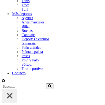
Tenis
Trote
Turf
Más deportes
Ajedrez
Artes marciales
Billar
Bochas
Canotaje
Deportes extremos
Gimnasia
Patín artístico
Pelota a paleta
Pesas
Polo y Pato
Sóftbol
Tiro deportivo
Contacto
Buscar...