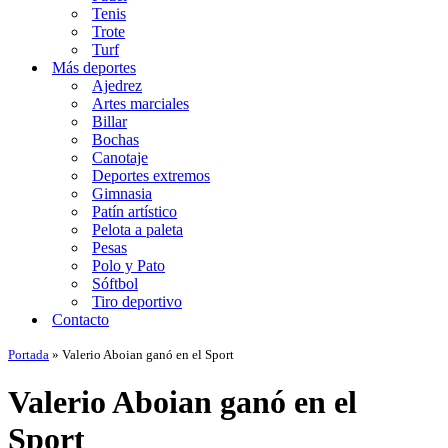
Tenis
Trote
Turf
Más deportes
Ajedrez
Artes marciales
Billar
Bochas
Canotaje
Deportes extremos
Gimnasia
Patín artístico
Pelota a paleta
Pesas
Polo y Pato
Sóftbol
Tiro deportivo
Contacto
Portada
»
Valerio Aboian ganó en el Sport
Valerio Aboian ganó en el
Sport