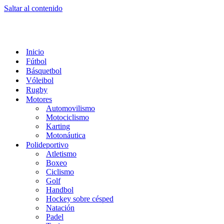
Saltar al contenido
Inicio
Fútbol
Básquetbol
Vóleibol
Rugby
Motores
Automovilismo
Motociclismo
Karting
Motonáutica
Polideportivo
Atletismo
Boxeo
Ciclismo
Golf
Handbol
Hockey sobre césped
Natación
Padel