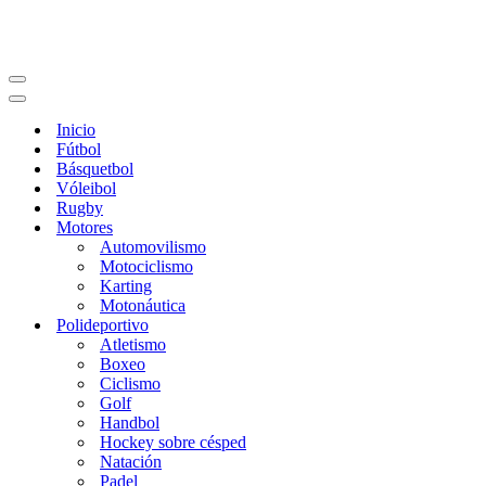
Menú
de
Menú
navegación
de
Inicio
navegación
Fútbol
Básquetbol
Vóleibol
Rugby
Motores
Automovilismo
Motociclismo
Karting
Motonáutica
Polideportivo
Atletismo
Boxeo
Ciclismo
Golf
Handbol
Hockey sobre césped
Natación
Padel