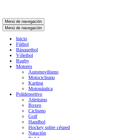
Menú de navegación
Menú de navegación
Inicio
Fútbol
Básquetbol
Vóleibol
Rugby
Motores
Automovilismo
Motociclismo
Karting
Motonáutica
Polideportivo
Atletismo
Boxeo
Ciclismo
Golf
Handbol
Hockey sobre césped
Natación