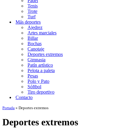
Padel
Tenis
Trote
Turf
Más deportes
Ajedrez
Artes marciales
Billar
Bochas
Canotaje
Deportes extremos
Gimnasia
Patín artístico
Pelota a paleta
Pesas
Polo y Pato
Sóftbol
Tiro deportivo
Contacto
Portada
»
Deportes extremos
Deportes extremos