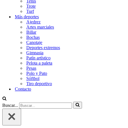
Tenis
Trote
Turf
Más deportes
Ajedrez
Artes marciales
Billar
Bochas
Canotaje
Deportes extremos
Gimnasia
Patín artístico
Pelota a paleta
Pesas
Polo y Pato
Sóftbol
Tiro deportivo
Contacto
Buscar...