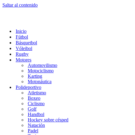
Saltar al contenido
Inicio
Fútbol
Básquetbol
Vóleibol
Rugby
Motores
Automovilismo
Motociclismo
Karting
Motonáutica
Polideportivo
Atletismo
Boxeo
Ciclismo
Golf
Handbol
Hockey sobre césped
Natación
Padel