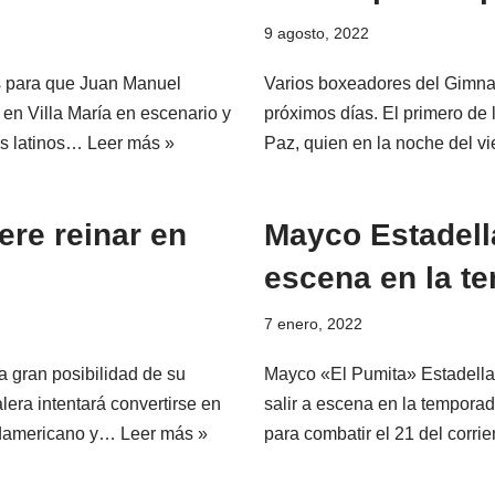
9 agosto, 2022
es para que Juan Manuel
Varios boxeadores del Gimnas
en Villa María en escenario y
próximos días. El primero de
es latinos…
Leer más »
Paz, quien en la noche del 
ere reinar en
Mayco Estadella
escena en la t
7 enero, 2022
a gran posibilidad de su
Mayco «El Pumita» Estadella 
lera intentará convertirse en
salir a escena en la tempora
sudamericano y…
Leer más »
para combatir el 21 del corr