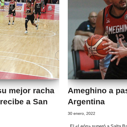
su mejor racha
Ameghino a pas
 recibe a San
Argentina
30 enero, 2022
El «León» superó a Salta Ba