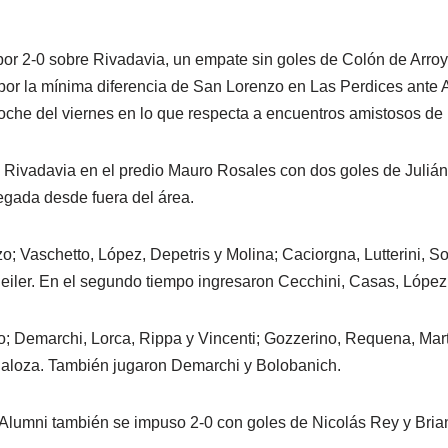
por 2-0 sobre Rivadavia, un empate sin goles de Colón de Arroy
por la mínima diferencia de San Lorenzo en Las Perdices ante
noche del viernes en lo que respecta a encuentros amistosos de
 a Rivadavia en el predio Mauro Rosales con dos goles de Julián
egada desde fuera del área.
o; Vaschetto, López, Depetris y Molina; Caciorgna, Lutterini, S
eiler. En el segundo tiempo ingresaron Cecchini, Casas, López
o; Demarchi, Lorca, Rippa y Vincenti; Gozzerino, Requena, Mar
ñaloza. También jugaron Demarchi y Bolobanich.
r Alumni también se impuso 2-0 con goles de Nicolás Rey y Bria