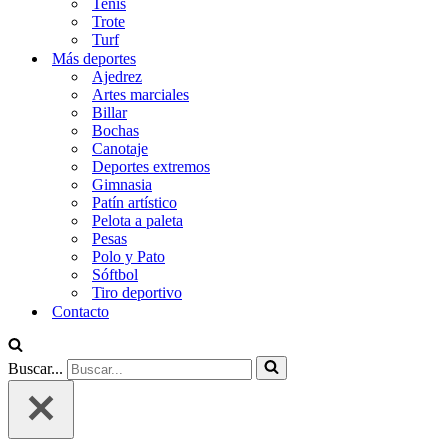
Tenis
Trote
Turf
Más deportes
Ajedrez
Artes marciales
Billar
Bochas
Canotaje
Deportes extremos
Gimnasia
Patín artístico
Pelota a paleta
Pesas
Polo y Pato
Sóftbol
Tiro deportivo
Contacto
Buscar...