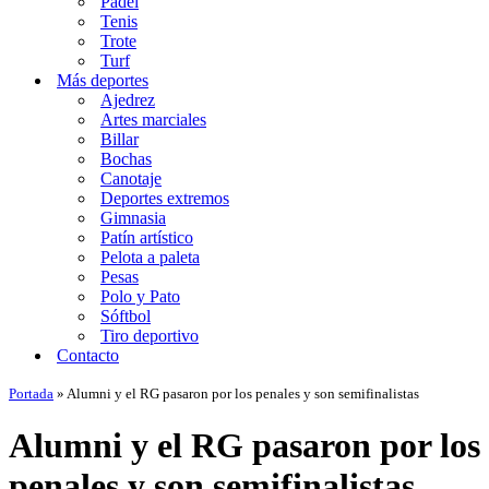
Padel
Tenis
Trote
Turf
Más deportes
Ajedrez
Artes marciales
Billar
Bochas
Canotaje
Deportes extremos
Gimnasia
Patín artístico
Pelota a paleta
Pesas
Polo y Pato
Sóftbol
Tiro deportivo
Contacto
Portada
»
Alumni y el RG pasaron por los penales y son semifinalistas
Alumni y el RG pasaron por los
penales y son semifinalistas