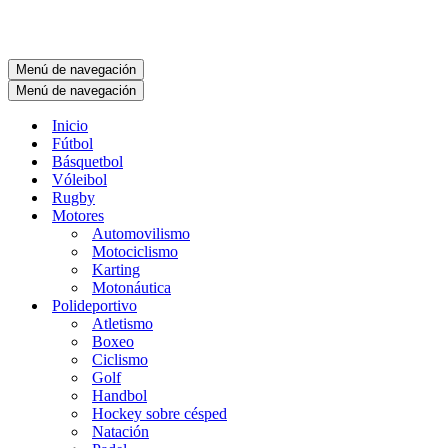
Menú de navegación
Menú de navegación
Inicio
Fútbol
Básquetbol
Vóleibol
Rugby
Motores
Automovilismo
Motociclismo
Karting
Motonáutica
Polideportivo
Atletismo
Boxeo
Ciclismo
Golf
Handbol
Hockey sobre césped
Natación