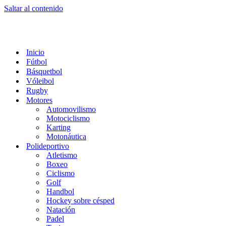
Saltar al contenido
Inicio
Fútbol
Básquetbol
Vóleibol
Rugby
Motores
Automovilismo
Motociclismo
Karting
Motonáutica
Polideportivo
Atletismo
Boxeo
Ciclismo
Golf
Handbol
Hockey sobre césped
Natación
Padel