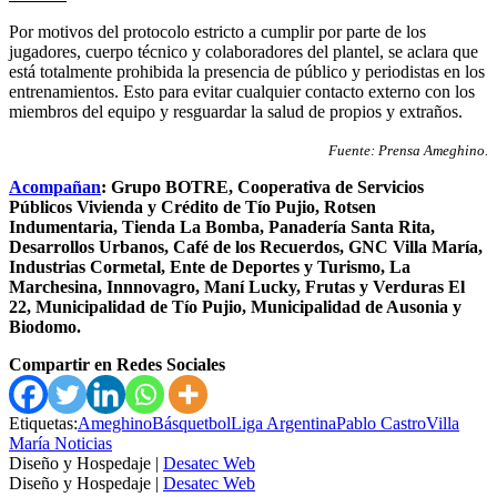
Por motivos del protocolo estricto a cumplir por parte de los
jugadores, cuerpo técnico y colaboradores del plantel, se aclara que
está totalmente prohibida la presencia de público y periodistas en los
entrenamientos. Esto para evitar cualquier contacto externo con los
miembros del equipo y resguardar la salud de propios y extraños.
Fuente: Prensa Ameghino.
Acompañan
:
Grupo BOTRE, Cooperativa de Servicios
Públicos Vivienda y Crédito de Tío Pujio, Rotsen
Indumentaria, Tienda La Bomba, Panadería Santa Rita,
Desarrollos Urbanos, Café de los Recuerdos, GNC Villa María,
Industrias Cormetal, Ente de Deportes y Turismo, La
Marchesina, Innnovagro, Maní Lucky, Frutas y Verduras El
22, Municipalidad de Tío Pujio, Municipalidad de Ausonia y
Biodomo.
Compartir en Redes Sociales
Etiquetas:
Ameghino
Básquetbol
Liga Argentina
Pablo Castro
Villa
María Noticias
Diseño y Hospedaje |
Desatec Web
Diseño y Hospedaje |
Desatec Web