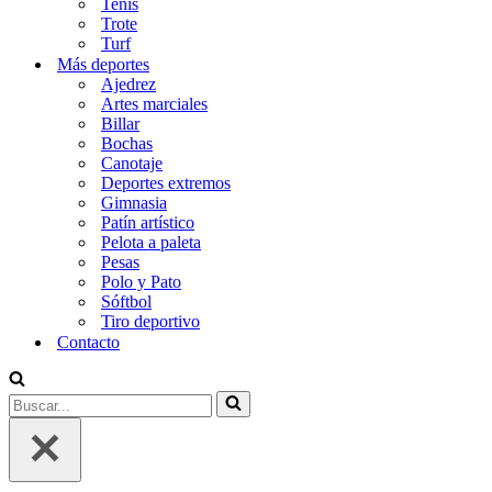
Tenis
Trote
Turf
Más deportes
Ajedrez
Artes marciales
Billar
Bochas
Canotaje
Deportes extremos
Gimnasia
Patín artístico
Pelota a paleta
Pesas
Polo y Pato
Sóftbol
Tiro deportivo
Contacto
Buscar...