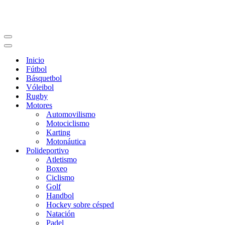
Menú
de
Menú
navegación
de
Inicio
navegación
Fútbol
Básquetbol
Vóleibol
Rugby
Motores
Automovilismo
Motociclismo
Karting
Motonáutica
Polideportivo
Atletismo
Boxeo
Ciclismo
Golf
Handbol
Hockey sobre césped
Natación
Padel