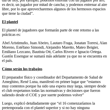
día de hoy, por ejemplo, podemos entrenar con un jugador por aro,
es decir, un jugador por mitad de cancha; y podemos entrenar al aire
libre, por lo que aprovecharemos algunos de los hermosos espacios
que tiene la ciudad”.
El plantel
El plantel de jugadores que formarán parte de este retorno a las
prácticas es:
Abel Aristimuño, Juan Abeiro, Lautaro Fraga, Jonatan Torresi, Alan
Moreno, Estéfano Simondi, Alejandro Maretto, Mateo Beigier,
Emiliano Lezcano, Bautista Ott, Carlos Rivero e Ignacio Ortega.
Gastón Essengue se sumará más adelante ya que no se encuentra en
el país.
Cómo serán los trabajos
El preparador físico y coordinador del Departamento de Salud de
Ameghino, René Luna, manifestó en primer lugar que “estamos
muy contentos porque ha sido una espera muy larga, siempre desde
el club respetamos todas las normativas y decisiones que fueron
saliendo desde el COE y por suerte podemos volver”
Luego, explicó detalladamente que “el 16 comenzaríamos la
pretemporada con el plantel superior y si no hay ninguna