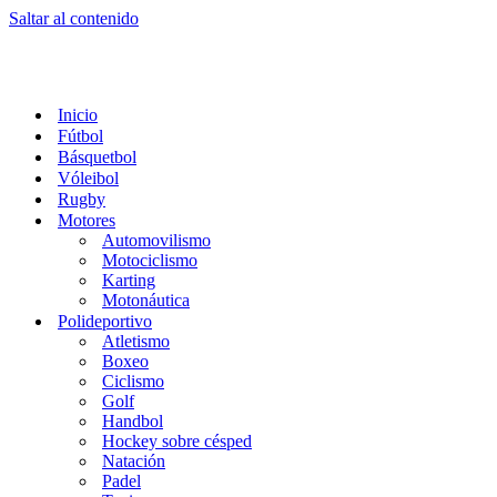
Saltar al contenido
Inicio
Fútbol
Básquetbol
Vóleibol
Rugby
Motores
Automovilismo
Motociclismo
Karting
Motonáutica
Polideportivo
Atletismo
Boxeo
Ciclismo
Golf
Handbol
Hockey sobre césped
Natación
Padel