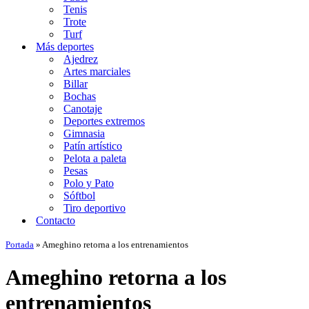
Tenis
Trote
Turf
Más deportes
Ajedrez
Artes marciales
Billar
Bochas
Canotaje
Deportes extremos
Gimnasia
Patín artístico
Pelota a paleta
Pesas
Polo y Pato
Sóftbol
Tiro deportivo
Contacto
Portada
»
Ameghino retorna a los entrenamientos
Ameghino retorna a los
entrenamientos