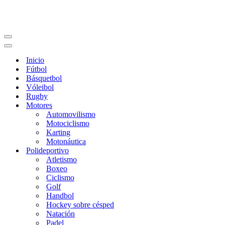
Menú
de
Menú
navegación
de
Inicio
navegación
Fútbol
Básquetbol
Vóleibol
Rugby
Motores
Automovilismo
Motociclismo
Karting
Motonáutica
Polideportivo
Atletismo
Boxeo
Ciclismo
Golf
Handbol
Hockey sobre césped
Natación
Padel