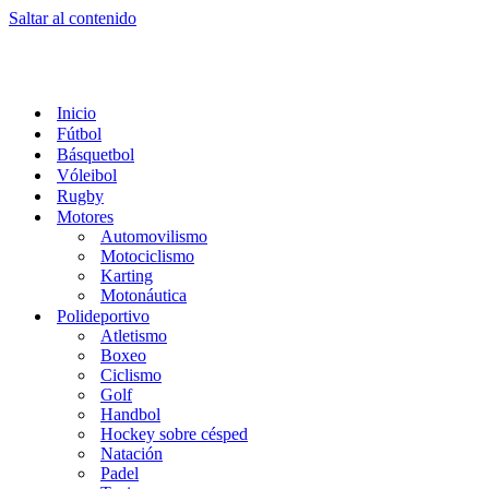
Saltar al contenido
Inicio
Fútbol
Básquetbol
Vóleibol
Rugby
Motores
Automovilismo
Motociclismo
Karting
Motonáutica
Polideportivo
Atletismo
Boxeo
Ciclismo
Golf
Handbol
Hockey sobre césped
Natación
Padel