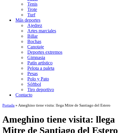
Tenis
Trote
Turf
Más deportes
Ajedrez
Artes marciales
Billar
Bochas
Canotaje
Deportes extremos
Gimnasia
Patín artístico
Pelota a paleta
Pesas
Polo y Pato
Sóftbol
Tiro deportivo
Contacto
Portada
»
Ameghino tiene visita: llega Mitre de Santiago del Estero
Ameghino tiene visita: llega
Mitre de Santiago del Estero