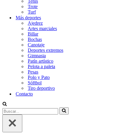
Tenis
Trote
Turf
Más deportes
Ajedrez
Artes marciales
Billar
Bochas
Canotaje
Deportes extremos
Gimnasia
Patín artístico
Pelota a paleta
Pesas
Polo y Pato
Sóftbol
Tiro deportivo
Contacto
Buscar...