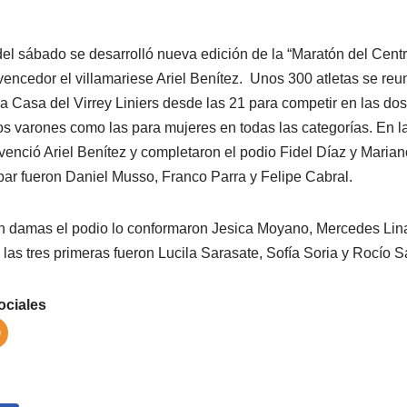
del sábado se desarrolló nueva edición de la “Maratón del Cent
 vencedor el villamariese Ariel Benítez. Unos 300 atletas se re
a Casa del Virrey Liniers desde las 21 para competir en las dos
los varones como las para mujeres en todas las categorías. En 
venció Ariel Benítez y completaron el podio Fidel Díaz y Marian
ibar fueron Daniel Musso, Franco Parra y Felipe Cabral.
n damas el podio lo conformaron Jesica Moyano, Mercedes Linare
 las tres primeras fueron Lucila Sarasate, Sofía Soria y Rocío 
ociales