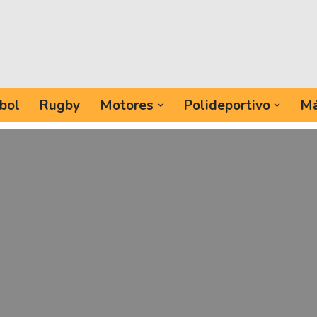
bol
Rugby
Motores
Polideportivo
Má