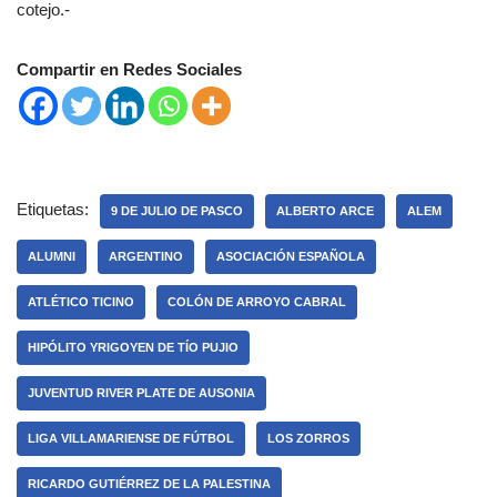
cotejo.-
Compartir en Redes Sociales
Etiquetas:
9 DE JULIO DE PASCO
ALBERTO ARCE
ALEM
ALUMNI
ARGENTINO
ASOCIACIÓN ESPAÑOLA
ATLÉTICO TICINO
COLÓN DE ARROYO CABRAL
HIPÓLITO YRIGOYEN DE TÍO PUJIO
JUVENTUD RIVER PLATE DE AUSONIA
LIGA VILLAMARIENSE DE FÚTBOL
LOS ZORROS
RICARDO GUTIÉRREZ DE LA PALESTINA