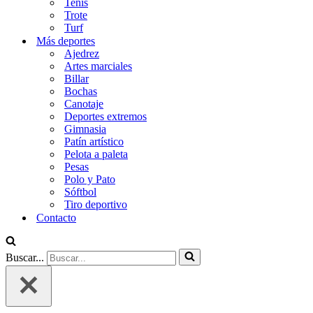
Tenis
Trote
Turf
Más deportes
Ajedrez
Artes marciales
Billar
Bochas
Canotaje
Deportes extremos
Gimnasia
Patín artístico
Pelota a paleta
Pesas
Polo y Pato
Sóftbol
Tiro deportivo
Contacto
Buscar...