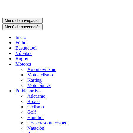
Menú de navegación
Menú de navegación
Inicio
Fútbol
Básquetbol
Vóleibol
Rugby
Motores
Automovilismo
Motociclismo
Karting
Motonáutica
Polideportivo
Atletismo
Boxeo
Ciclismo
Golf
Handbol
Hockey sobre césped
Natación