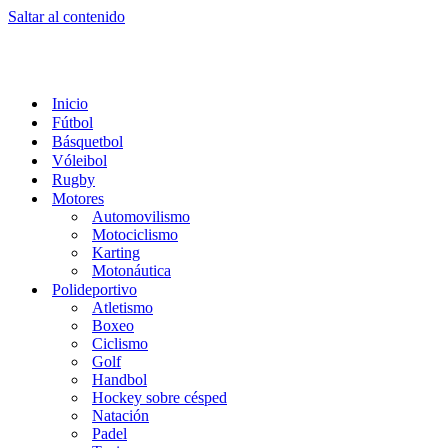
Saltar al contenido
Inicio
Fútbol
Básquetbol
Vóleibol
Rugby
Motores
Automovilismo
Motociclismo
Karting
Motonáutica
Polideportivo
Atletismo
Boxeo
Ciclismo
Golf
Handbol
Hockey sobre césped
Natación
Padel