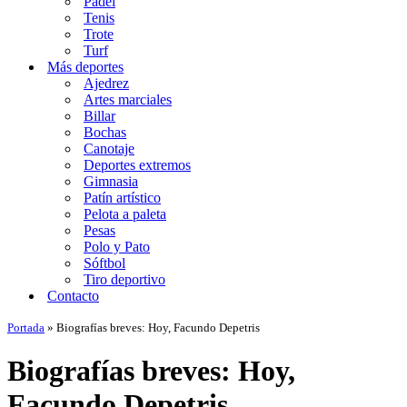
Padel
Tenis
Trote
Turf
Más deportes
Ajedrez
Artes marciales
Billar
Bochas
Canotaje
Deportes extremos
Gimnasia
Patín artístico
Pelota a paleta
Pesas
Polo y Pato
Sóftbol
Tiro deportivo
Contacto
Portada
»
Biografías breves: Hoy, Facundo Depetris
Biografías breves: Hoy,
Facundo Depetris