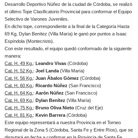
Desarrollo Deportivo Núñez de la ciudad de Córdoba, se realizó
el último Tope Clasificatorio Provincial para conformar el Equipo
Selectivo de Varones Juveniles.
En dicho tope, correspondiente a la final de la Categoría Hasta
69 Kg, Dylan Benítez (Villa María) le ganó por puntos a Isaac
Espíndola (Montecristo).
Con este resultado, el equipo quedó conformado de la siguiente
manera:
Cat. H. 49 Kg.
:
Leandro Vivas
(Córdoba)
Cat. H. 52 Kg.
:
Joel Landa
(Villa María)
Cat. H. 56 Kg.
:
Juan Ábalos Gómez
(Córdoba)
Cat. H. 60 Kg.
:
Ricardo Núñez
(San Francisco)
Cat. H. 64 Kg.
:
Aarón Núñez
(San Francisco)
Cat. H. 69 Kg.
:
Dylan Benítez
(Villa María)
Cat. H. 75 Kg.
:
Bruno Oliva Nieto
(Cruz del Eje)
Cat. H. 81 Kg.
:
Kevin Barrera
(Córdoba)
Este equipo representará a nuestra Provincia en el Torneo
Regional de la Zona 5 (Córdoba, Santa Fe y Entre Ríos), que se
disputará en fecha a confirmar en la Provincia de Santa Fe,