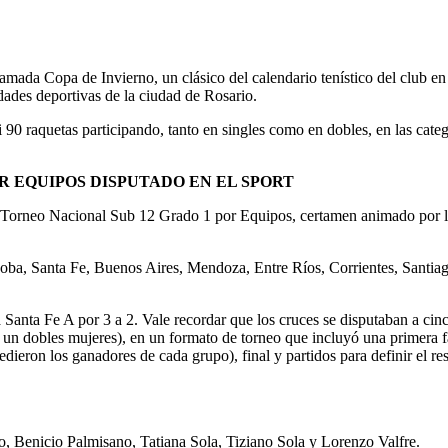
lamada Copa de Invierno, un clásico del calendario tenístico del club en
dades deportivas de la ciudad de Rosario.
 90 raquetas participando, tanto en singles como en dobles, en las categ
R EQUIPOS DISPUTADO EN EL SPORT
del Torneo Nacional Sub 12 Grado 1 por Equipos, certamen animado por 
rdoba, Santa Fe, Buenos Aires, Mendoza, Entre Ríos, Corrientes, Santia
Santa Fe A por 3 a 2. Vale recordar que los cruces se disputaban a cin
y un dobles mujeres), en un formato de torneo que incluyó una primera f
dieron los ganadores de cada grupo), final y partidos para definir el re
o, Benicio Palmisano, Tatiana Sola, Tiziano Sola y Lorenzo Valfre.