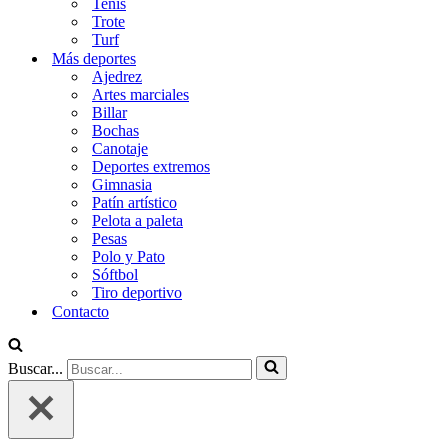
Tenis
Trote
Turf
Más deportes
Ajedrez
Artes marciales
Billar
Bochas
Canotaje
Deportes extremos
Gimnasia
Patín artístico
Pelota a paleta
Pesas
Polo y Pato
Sóftbol
Tiro deportivo
Contacto
Buscar...