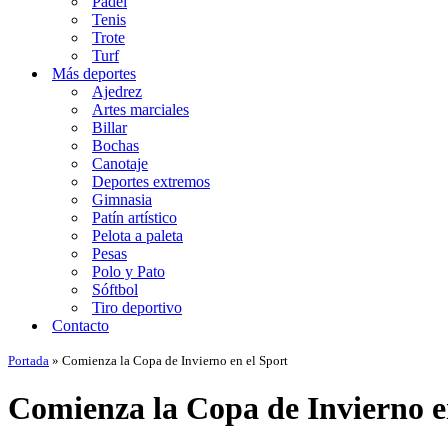
Padel
Tenis
Trote
Turf
Más deportes
Ajedrez
Artes marciales
Billar
Bochas
Canotaje
Deportes extremos
Gimnasia
Patín artístico
Pelota a paleta
Pesas
Polo y Pato
Sóftbol
Tiro deportivo
Contacto
Portada
»
Comienza la Copa de Invierno en el Sport
Comienza la Copa de Invierno e