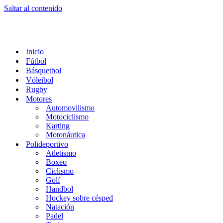
Saltar al contenido
Inicio
Fútbol
Básquetbol
Vóleibol
Rugby
Motores
Automovilismo
Motociclismo
Karting
Motonáutica
Polideportivo
Atletismo
Boxeo
Ciclismo
Golf
Handbol
Hockey sobre césped
Natación
Padel