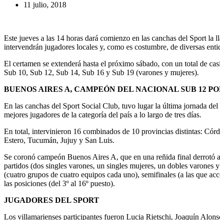
11 julio, 2018
Este jueves a las 14 horas dará comienzo en las canchas del Sport la l
intervendrán jugadores locales y, como es costumbre, de diversas enti
El certamen se extenderá hasta el próximo sábado, con un total de casi
Sub 10, Sub 12, Sub 14, Sub 16 y Sub 19 (varones y mujeres).
BUENOS AIRES A, CAMPEÓN DEL NACIONAL SUB 12 PO
En las canchas del Sport Social Club, tuvo lugar la última jornada 
mejores jugadores de la categoría del país a lo largo de tres días.
En total, intervinieron 16 combinados de 10 provincias distintas: Có
Estero, Tucumán, Jujuy y San L
uis.
Se coronó campeón Buenos Aires A, que en una reñida final derrotó a 
partidos (dos singles varones, un singles mujeres, un dobles varones 
(cuatro grupos de cuatro equipos cada uno), semifinales (a las que acce
las posiciones (del 3º al 16º puesto).
JUGADORES DEL SPORT
Los villamarienses participantes fueron Lucia Rietschi, Joaquín Alons