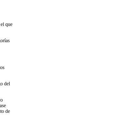
 el que
orías
los
go del
co
ase
sto de