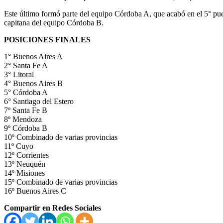
Este último formó parte del equipo Córdoba A, que acabó en el 5° pues
capitana del equipo Córdoba B.
POSICIONES FINALES
1° Buenos Aires A
2° Santa Fe A
3° Litoral
4° Buenos Aires B
5° Córdoba A
6° Santiago del Estero
7º Santa Fe B
8º Mendoza
9º Córdoba B
10º Combinado de varias provincias
11º Cuyo
12º Corrientes
13º Neuquén
14º Misiones
15º Combinado de varias provincias
16º Buenos Aires C
Compartir en Redes Sociales