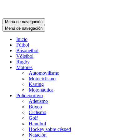
Menú de navegación
Menú de navegación
Inicio
Fútbol
Básquetbol
Vóleibol
Rugby
Motores
Automovilismo
Motociclismo
Karting
Motonáutica
Polideportivo
Atletismo
Boxeo
Ciclismo
Golf
Handbol
Hockey sobre césped
Natación