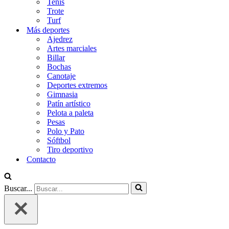
Tenis
Trote
Turf
Más deportes
Ajedrez
Artes marciales
Billar
Bochas
Canotaje
Deportes extremos
Gimnasia
Patín artístico
Pelota a paleta
Pesas
Polo y Pato
Sóftbol
Tiro deportivo
Contacto
Buscar...