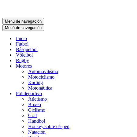
Menú de navegación
Menú de navegación
Inicio
Fútbol
Básquetbol
Vóleibol
Rugby
Motores
Automovilismo
Motociclismo
Karting
Motonáutica
Polideportivo
Atletismo
Boxeo
Ciclismo
Golf
Handbol
Hockey sobre césped
Natación