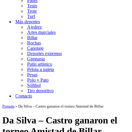
Padel
Tenis
Trote
Turf
Más deportes
Ajedrez
Artes marciales
Billar
Bochas
Canotaje
Deportes extremos
Gimnasia
Patín artístico
Pelota a paleta
Pesas
Polo y Pato
Sóftbol
Tiro deportivo
Contacto
Portada
»
Da Silva – Castro ganaron el torneo Amistad de Billar
Da Silva – Castro ganaron el
torneo Amistad de Billar