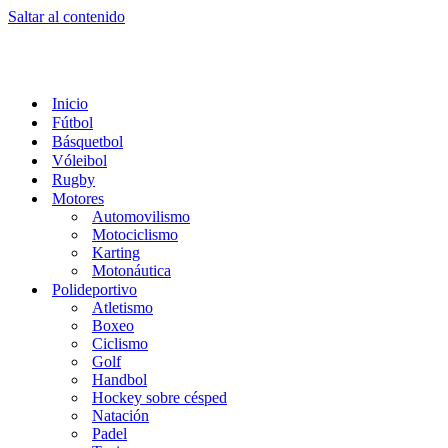
Saltar al contenido
Inicio
Fútbol
Básquetbol
Vóleibol
Rugby
Motores
Automovilismo
Motociclismo
Karting
Motonáutica
Polideportivo
Atletismo
Boxeo
Ciclismo
Golf
Handbol
Hockey sobre césped
Natación
Padel