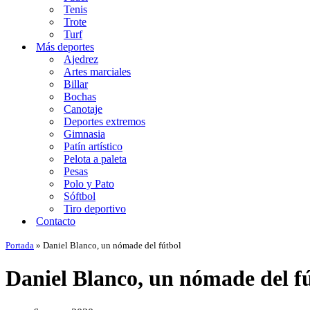
Tenis
Trote
Turf
Más deportes
Ajedrez
Artes marciales
Billar
Bochas
Canotaje
Deportes extremos
Gimnasia
Patín artístico
Pelota a paleta
Pesas
Polo y Pato
Sóftbol
Tiro deportivo
Contacto
Portada
»
Daniel Blanco, un nómade del fútbol
Daniel Blanco, un nómade del f