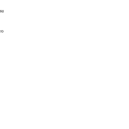
 su
yo