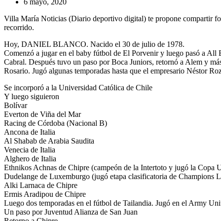
6 mayo, 2020
Villa María Noticias (Diario deportivo digital) te propone compartir fo
recorrido.
Hoy, DANIEL BLANCO. Nacido el 30 de julio de 1978.
Comenzó a jugar en el baby fútbol de El Porvenir y luego pasó a Al
Cabral. Después tuvo un paso por Boca Juniors, retornó a Alem y más 
Rosario. Jugó algunas temporadas hasta que el empresario Néstor Rozí
Se incorporó a la Universidad Católica de Chile
Y luego siguieron
Bolívar
Everton de Viña del Mar
Racing de Córdoba (Nacional B)
Ancona de Italia
Al Shabab de Arabia Saudita
Venecia de Italia
Alghero de Italia
Ethnikos Achnas de Chipre (campeón de la Intertoto y jugó la Copa
Dudelange de Luxemburgo (jugó etapa clasificatoria de Champions 
Alki Larnaca de Chipre
Ermis Aradipou de Chipre
Luego dos temporadas en el fútbol de Tailandia. Jugó en el Army Uni
Un paso por Juventud Alianza de San Juan
Retorno a Chipre.