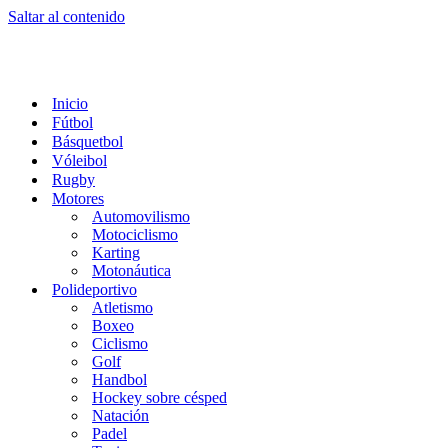
Saltar al contenido
Inicio
Fútbol
Básquetbol
Vóleibol
Rugby
Motores
Automovilismo
Motociclismo
Karting
Motonáutica
Polideportivo
Atletismo
Boxeo
Ciclismo
Golf
Handbol
Hockey sobre césped
Natación
Padel