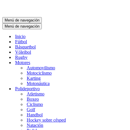
Menú de navegación
Menú de navegación
Inicio
Fútbol
Básquetbol
Vóleibol
Rugby
Motores
Automovilismo
Motociclismo
Karting
Motonáutica
Polideportivo
Atletismo
Boxeo
Ciclismo
Golf
Handbol
Hockey sobre césped
Natación