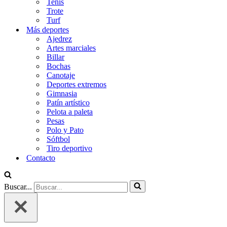
Tenis
Trote
Turf
Más deportes
Ajedrez
Artes marciales
Billar
Bochas
Canotaje
Deportes extremos
Gimnasia
Patín artístico
Pelota a paleta
Pesas
Polo y Pato
Sóftbol
Tiro deportivo
Contacto
Buscar...