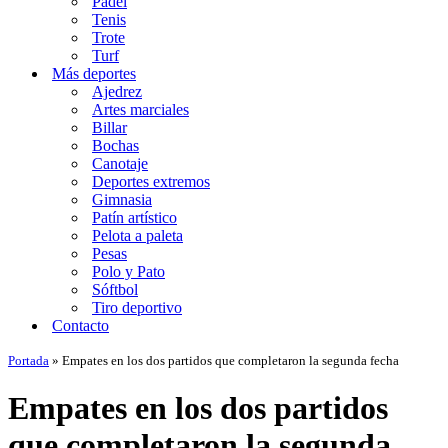
Padel
Tenis
Trote
Turf
Más deportes
Ajedrez
Artes marciales
Billar
Bochas
Canotaje
Deportes extremos
Gimnasia
Patín artístico
Pelota a paleta
Pesas
Polo y Pato
Sóftbol
Tiro deportivo
Contacto
Portada
»
Empates en los dos partidos que completaron la segunda fecha
Empates en los dos partidos
que completaron la segunda