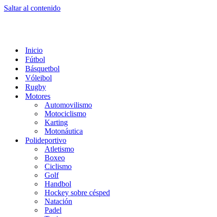
Saltar al contenido
Inicio
Fútbol
Básquetbol
Vóleibol
Rugby
Motores
Automovilismo
Motociclismo
Karting
Motonáutica
Polideportivo
Atletismo
Boxeo
Ciclismo
Golf
Handbol
Hockey sobre césped
Natación
Padel