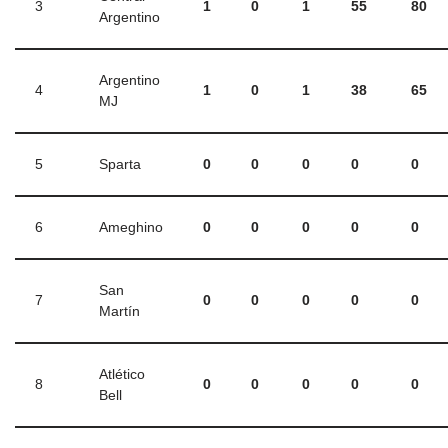
3
1
0
1
55
80
Argentino
Argentino
4
1
0
1
38
65
MJ
5
Sparta
0
0
0
0
0
6
Ameghino
0
0
0
0
0
San
7
0
0
0
0
0
Martín
Atlético
8
0
0
0
0
0
Bell