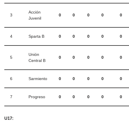
Acción
3
0
0
0
0
0
Juvenil
4
Sparta B
0
0
0
0
0
Unión
5
0
0
0
0
0
Central B
6
Sarmiento
0
0
0
0
0
7
Progreso
0
0
0
0
0
U17: