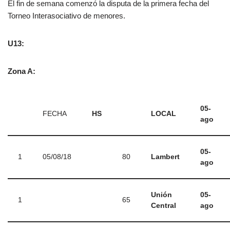
El fin de semana comenzó la disputa de la primera fecha del
Torneo Interasociativo de menores.
U13:
Zona A:
05-
FECHA
HS
LOCAL
ago
05-
1
05/08/18
80
Lambert
ago
Unión
05-
1
65
Central
ago