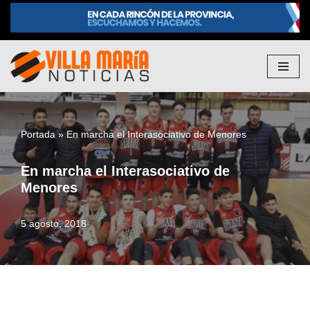
Saltar
al
contenido
Portada
»
En marcha el Interasociativo de Menores
En marcha el Interasociativo de
Menores
5 agosto, 2018