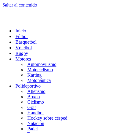
Saltar al contenido
Inicio
Fútbol
Básquetbol
Vóleibol
Rugby
Motores
Automovilismo
Motociclismo
Karting
Motonáutica
Polideportivo
Atletismo
Boxeo
Ciclismo
Golf
Handbol
Hockey sobre césped
Natación
Padel