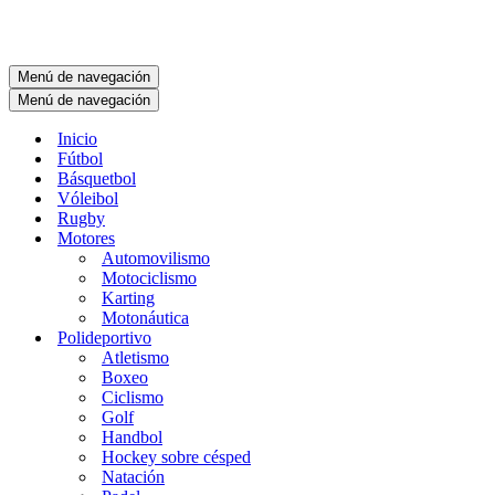
Menú de navegación
Menú de navegación
Inicio
Fútbol
Básquetbol
Vóleibol
Rugby
Motores
Automovilismo
Motociclismo
Karting
Motonáutica
Polideportivo
Atletismo
Boxeo
Ciclismo
Golf
Handbol
Hockey sobre césped
Natación