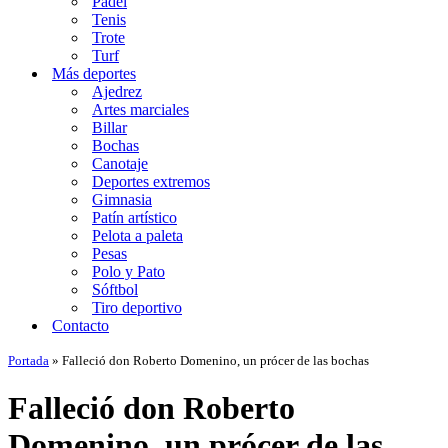
Padel
Tenis
Trote
Turf
Más deportes
Ajedrez
Artes marciales
Billar
Bochas
Canotaje
Deportes extremos
Gimnasia
Patín artístico
Pelota a paleta
Pesas
Polo y Pato
Sóftbol
Tiro deportivo
Contacto
Portada
»
Falleció don Roberto Domenino, un prócer de las bochas
Falleció don Roberto
Domenino, un prócer de las