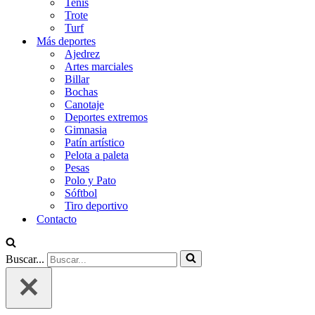
Tenis
Trote
Turf
Más deportes
Ajedrez
Artes marciales
Billar
Bochas
Canotaje
Deportes extremos
Gimnasia
Patín artístico
Pelota a paleta
Pesas
Polo y Pato
Sóftbol
Tiro deportivo
Contacto
Buscar...