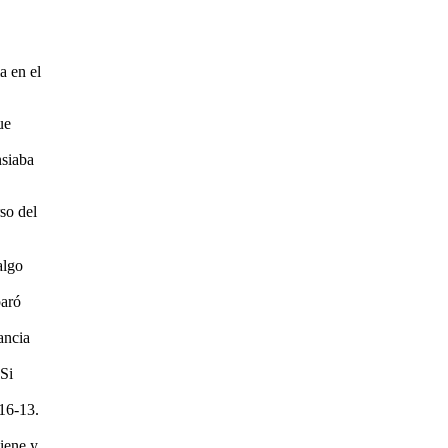
a en el
ue
nsiaba
so del
algo
paró
ancia
 Si
 16-13.
viene y