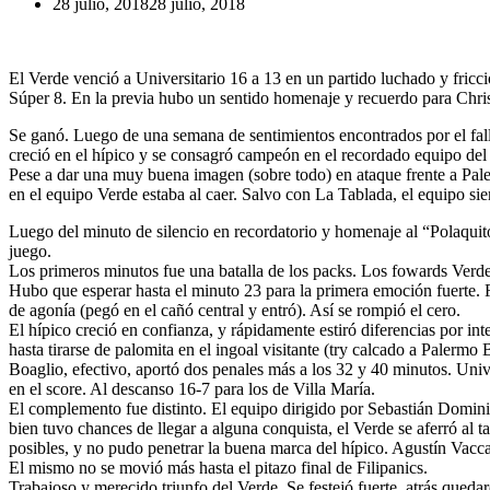
28 julio, 2018
28 julio, 2018
El Verde venció a Universitario 16 a 13 en un partido luchado y fricci
Súper 8. En la previa hubo un sentido homenaje y recuerdo para Chri
Se ganó. Luego de una semana de sentimientos encontrados por el fal
creció en el hípico y se consagró campeón en el recordado equipo del 
Pese a dar una muy buena imagen (sobre todo) en ataque frente a Pale
en el equipo Verde estaba al caer. Salvo con La Tablada, el equipo siem
Luego del minuto de silencio en recordatorio y homenaje al “Polaquito”
juego.
Los primeros minutos fue una batalla de los packs. Los fowards Verdes
Hubo que esperar hasta el minuto 23 para la primera emoción fuerte. F
de agonía (pegó en el cañó central y entró). Así se rompió el cero.
El hípico creció en confianza, y rápidamente estiró diferencias por in
hasta tirarse de palomita en el ingoal visitante (try calcado a Palermo 
Boaglio, efectivo, aportó dos penales más a los 32 y 40 minutos. Unive
en el score. Al descanso 16-7 para los de Villa María.
El complemento fue distinto. El equipo dirigido por Sebastián Domini
bien tuvo chances de llegar a alguna conquista, el Verde se aferró al ta
posibles, y no pudo penetrar la buena marca del hípico. Agustín Vacca
El mismo no se movió más hasta el pitazo final de Filipanics.
Trabajoso y merecido triunfo del Verde. Se festejó fuerte, atrás quedar