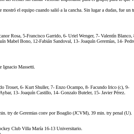
mostró el equipo cuando salió a la cancha. Sin lugar a dudas, fue un t
canor Rosa, 5-Francisco Garrido, 6- Uriel Wenger, 7- Valentín Blanco, 
Joaquín Mabel Bono, 12-Fabián Sandoval, 13- Joaquín Geremías, 14- Pedr
 Ignacio Massetti.
do Trouet, 6- Kurt Shuller, 7- Enzo Ocampo, 8- Facundo Irico (c), 9-
ybar, 13- Joaquín Castillo, 14- Gonzalo Buteler, 15- Javier Pérez.
in. try de Geremias conv por Boaglio (JCVM), 39 min. try penal (U).
ockey Club Villa María 16-13 Universitario.
.