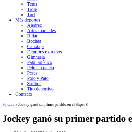
Tenis
Trote
Turf
Más deportes
Ajedrez
Artes marciales
Billar
Bochas
Canotaje
Deportes extremos
Gimnasia
Patín artístico
Pelota a paleta
Pesas
Polo y Pato
Sóftbol
Tiro deportivo
Contacto
Portada
»
Jockey ganó su primer partido en el Súper 8
Jockey ganó su primer partido e