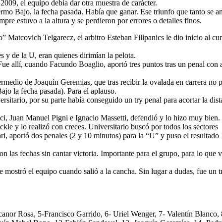
2009, el equipo debía dar otra muestra de carácter.
rmo Bajo, la fecha pasada. Había que ganar. Ese triunfo que tanto se a
pre estuvo a la altura y se perdieron por errores o detalles finos.
 Matcovich Telgarecz, el arbitro Esteban Filipanics le dio inicio al cur
 y de la U, eran quienes dirimían la pelota.
ue allí, cuando Facundo Boaglio, aportó tres puntos tras un penal con 
termedio de Joaquín Geremias, que tras recibir la ovalada en carrera no 
Bajo la fecha pasada). Para el aplauso.
rsitario, por su parte había conseguido un try penal para acortar la dist
ci, Juan Manuel Pigni e Ignacio Massetti, defendió y lo hizo muy bien.
ckle y lo realizó con creces. Universitario buscó por todos los sectores
ri, aportó dos penales (2 y 10 minutos) para la “U” y puso el resultado
on las fechas sin cantar victoria. Importante para el grupo, para lo que 
mostró el equipo cuando salió a la cancha. Sin lugar a dudas, fue un t
canor Rosa, 5-Francisco Garrido, 6- Uriel Wenger, 7- Valentín Blanco, 