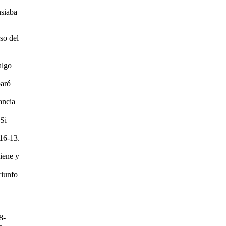
nsiaba
so del
algo
paró
ancia
 Si
 16-13.
viene y
riunfo
8-