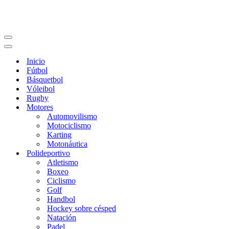
Menú
de
Menú
navegación
de
Inicio
navegación
Fútbol
Básquetbol
Vóleibol
Rugby
Motores
Automovilismo
Motociclismo
Karting
Motonáutica
Polideportivo
Atletismo
Boxeo
Ciclismo
Golf
Handbol
Hockey sobre césped
Natación
Padel