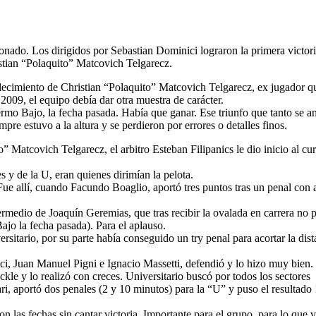
onado. Los dirigidos por Sebastian Dominici lograron la primera victori
stian “Polaquito” Matcovich Telgarecz.
lecimiento de Christian “Polaquito” Matcovich Telgarecz, ex jugador q
2009, el equipo debía dar otra muestra de carácter.
rmo Bajo, la fecha pasada. Había que ganar. Ese triunfo que tanto se a
pre estuvo a la altura y se perdieron por errores o detalles finos.
 Matcovich Telgarecz, el arbitro Esteban Filipanics le dio inicio al cur
 y de la U, eran quienes dirimían la pelota.
ue allí, cuando Facundo Boaglio, aportó tres puntos tras un penal con 
termedio de Joaquín Geremias, que tras recibir la ovalada en carrera no 
Bajo la fecha pasada). Para el aplauso.
rsitario, por su parte había conseguido un try penal para acortar la dist
ci, Juan Manuel Pigni e Ignacio Massetti, defendió y lo hizo muy bien.
ckle y lo realizó con creces. Universitario buscó por todos los sectores
ri, aportó dos penales (2 y 10 minutos) para la “U” y puso el resultado
on las fechas sin cantar victoria. Importante para el grupo, para lo que 