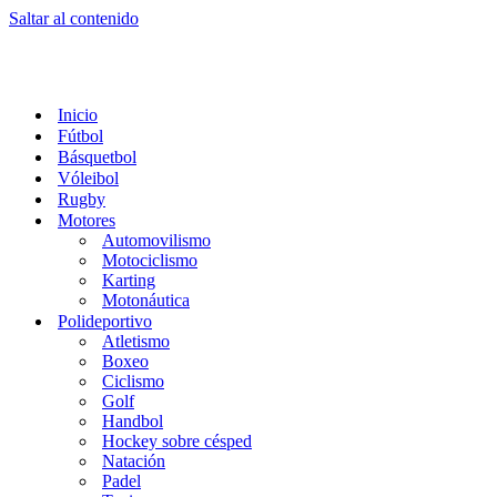
Saltar al contenido
Inicio
Fútbol
Básquetbol
Vóleibol
Rugby
Motores
Automovilismo
Motociclismo
Karting
Motonáutica
Polideportivo
Atletismo
Boxeo
Ciclismo
Golf
Handbol
Hockey sobre césped
Natación
Padel