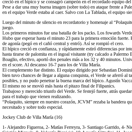
creció en el hípico y se consagró campeón en el recordado equipo del 
Pese a dar una muy buena imagen (sobre todo) en ataque frente a Pale
en el equipo Verde estaba al caer. Salvo con La Tablada, el equipo siem
Luego del minuto de silencio en recordatorio y homenaje al “Polaquito”
juego.
Los primeros minutos fue una batalla de los packs. Los fowards Verdes
Hubo que esperar hasta el minuto 23 para la primera emoción fuerte. F
de agonía (pegó en el cañó central y entró). Así se rompió el cero.
El hípico creció en confianza, y rápidamente estiró diferencias por in
hasta tirarse de palomita en el ingoal visitante (try calcado a Palermo 
Boaglio, efectivo, aportó dos penales más a los 32 y 40 minutos. Unive
en el score. Al descanso 16-7 para los de Villa María.
El complemento fue distinto. El equipo dirigido por Sebastian Domini
bien tuvo chances de llegar a alguna conquista, el Verde se aferró al ta
posibles, y no pudo penetrar la buena marca del hípico. Agustín Vacca
El mismo no se movió más hasta el pitazo final de Filipanics.
Trabajoso y merecido triunfo del Verde. Se festejó fuerte, atrás quedar
para el trabajo que vienen realizando.
“Polaquito, siempre en nuestro corazón, JCVM” rezaba la bandera que 
necesitado y sobre todo especial.
Jockey Club de Villa María (16)
1- Alejandro Figueroa, 2- Matías Ferreyra, 3- Santiago Garrido, 4- Ni