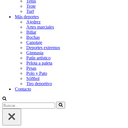
Tenis
Trote
Turf
Más deportes
Ajedrez
Artes marciales
Billar
Bochas
Canotaje
Deportes extremos
Gimnasia
Patín artístico
Pelota a paleta
Pesas
Polo y Pato
Sóftbol
Tiro deportivo
Contacto
Buscar...