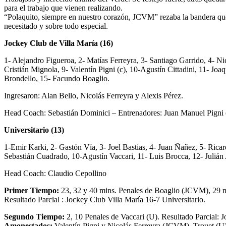
para el trabajo que vienen realizando.
“Polaquito, siempre en nuestro corazón, JCVM” rezaba la bandera que 
necesitado y sobre todo especial.
Jockey Club de Villa María (16)
1- Alejandro Figueroa, 2- Matías Ferreyra, 3- Santiago Garrido, 4- Ni
Cristián Mignola, 9- Valentín Pigni (c), 10-Agustín Cittadini, 11- 
Brondello, 15- Facundo Boaglio.
Ingresaron: Alan Bello, Nicolás Ferreyra y Alexis Pérez.
Head Coach: Sebastián Dominici – Entrenadores: Juan Manuel Pigni e
Universitario (13)
1-Emir Karki, 2- Gastón Vía, 3- Joel Bastias, 4- Juan Ñañez, 5- Ricar
Sebastián Cuadrado, 10-Agustín Vaccari, 11- Luis Brocca, 12- Julián A
Head Coach: Claudio Cepollino
Primer Tiempo:
23, 32 y 40 mins. Penales de Boaglio (JCVM), 29 m
Resultado Parcial : Jockey Club Villa María 16-7 Universitario.
Segundo Tiempo:
2, 10 Penales de Vaccari (U). Resultado Parcial: J
Amonestados:
Valentín Pigni y Nicolás Ferreyra (JCVM), Trouet (U)