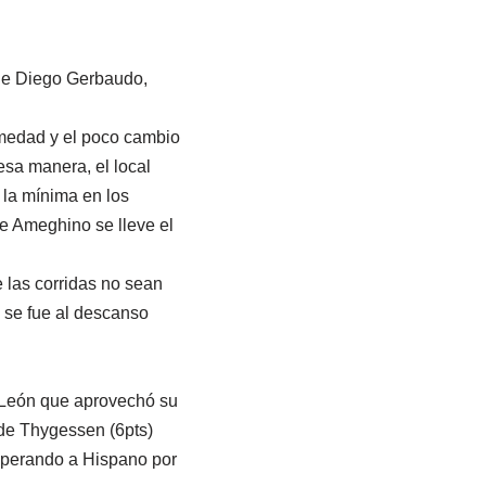
 de Diego Gerbaudo,
umedad y el poco cambio
esa manera, el local
 la mínima en los
e Ameghino se lleve el
e las corridas no sean
o se fue al descanso
l León que aprovechó su
 de Thygessen (6pts)
superando a Hispano por