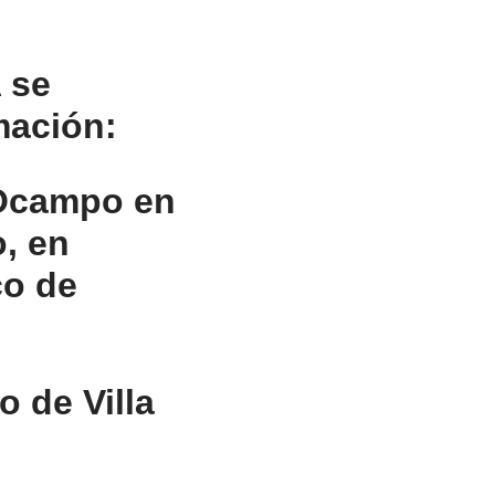
A se
mación:
 Ocampo en
o, en
co de
 de Villa