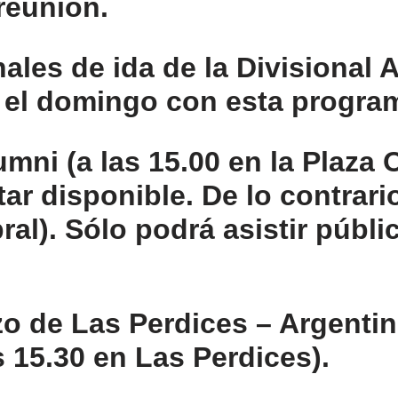
reunión.
ales de ida de la Divisional 
 el domingo con esta progra
umni (a las 15.00 en la Plaza
ar disponible. De lo contrari
al). Sólo podrá asistir públi
o de Las Perdices – Argentino
s 15.30 en Las Perdices).