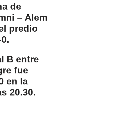
ha de
umni – Alem
el predio
0.
al B entre
gre fue
0 en la
s 20.30.