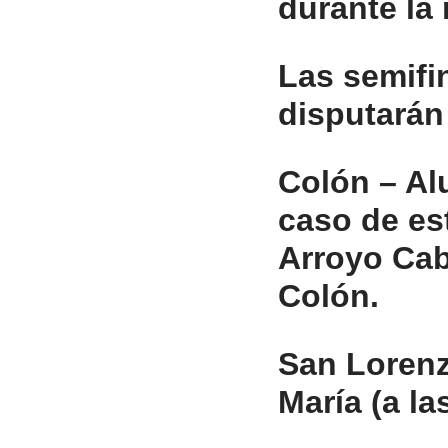
durante la 
Las semifin
disputarán
Colón – Al
caso de est
Arroyo Cabr
Colón.
San Lorenz
María (a la