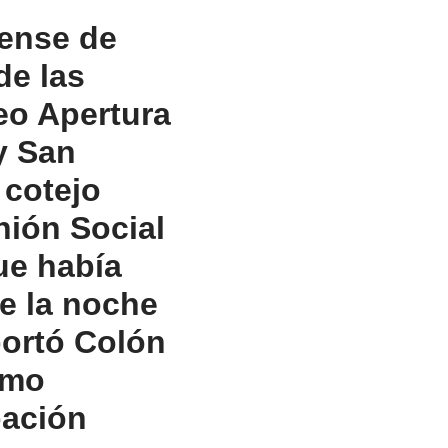
iense de
de las
neo Apertura
y San
 cotejo
Unión Social
ue había
e la noche
portó Colón
omo
pación