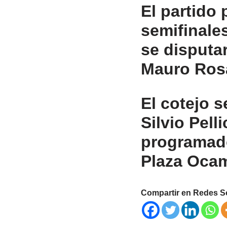
El partido
semifinales
se disputar
Mauro Rosa
El cotejo s
Silvio Pell
programado
Plaza Ocam
Compartir en Redes S