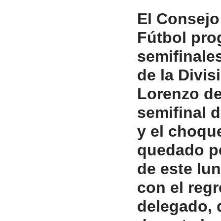
El Consejo 
Fútbol pro
semifinales
de la Divis
Lorenzo de
semifinal d
y el choqu
quedado pe
de este lun
con el reg
delegado, 