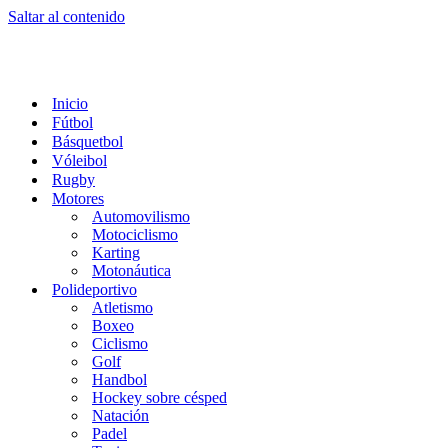
Saltar al contenido
Inicio
Fútbol
Básquetbol
Vóleibol
Rugby
Motores
Automovilismo
Motociclismo
Karting
Motonáutica
Polideportivo
Atletismo
Boxeo
Ciclismo
Golf
Handbol
Hockey sobre césped
Natación
Padel