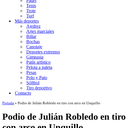
Padel
Tenis
Trote
Turf
Más deportes
Ajedrez
Artes marciales
Billar
Bochas
Canotaje
Deportes extremos
Gimnasia
Patín artístico
Pelota a paleta
Pesas
Polo y Pato
Sóftbol
Tiro deportivo
Contacto
Portada
»
Podio de Julián Robledo en tiro con arco en Unquillo
Podio de Julián Robledo en tiro
con arco en Unquillo