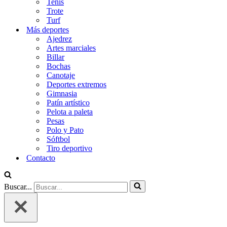
Tenis
Trote
Turf
Más deportes
Ajedrez
Artes marciales
Billar
Bochas
Canotaje
Deportes extremos
Gimnasia
Patín artístico
Pelota a paleta
Pesas
Polo y Pato
Sóftbol
Tiro deportivo
Contacto
Buscar...