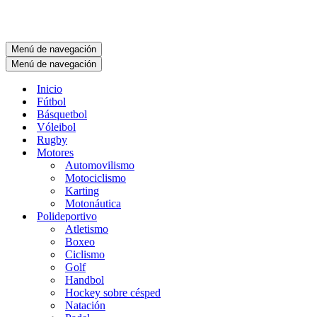
Menú de navegación
Menú de navegación
Inicio
Fútbol
Básquetbol
Vóleibol
Rugby
Motores
Automovilismo
Motociclismo
Karting
Motonáutica
Polideportivo
Atletismo
Boxeo
Ciclismo
Golf
Handbol
Hockey sobre césped
Natación