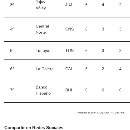
Jujuy
3º
JUJ
6
4
2
Vóley
Central
4º
CNS
6
3
3
Norte
5°
Tunuyán
TUN
6
3
3
6°
La Calera
CAL
6
2
4
Banco
7º
BHI
6
0
6
Hispano
Fotografía: EL DIARIO DEL CENTRO DEL PAIS.
Compartir en Redes Sociales