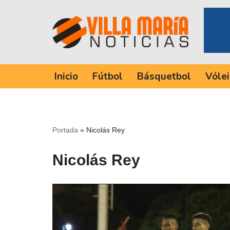
Saltar
al
contenido
Inicio
Fútbol
Básquetbol
Vólei
Portada
»
Nicolás Rey
Nicolás Rey