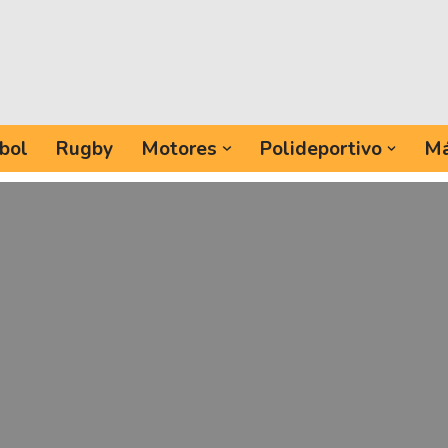
bol
Rugby
Motores
Polideportivo
Má