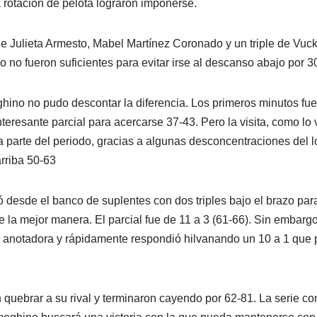
a rotación de pelota lograron imponerse.
 Julieta Armesto, Mabel Martínez Coronado y un triple de Vuck
 no fueron suficientes para evitar irse al descanso abajo por 3
ghino no pudo descontar la diferencia. Los primeros minutos fu
teresante parcial para acercarse 37-43. Pero la visita, como lo
 parte del periodo, gracias a algunas desconcentraciones del l
arriba 50-63
ó desde el banco de suplentes con dos triples bajo el brazo par
de la mejor manera. El parcial fue de 11 a 3 (61-66). Sin embargo,
anotadora y rápidamente respondió hilvanando un 10 a 1 que p
quebrar a su rival y terminaron cayendo por 62-81. La serie con