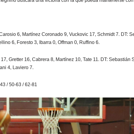
eghino buscará una victoria con la que pueda mantenerse con 
Carosio 6, Martínez Coronado 9, Vuckovic 17, Schmidt 7. DT: Se
lino 6, Foresto 3, Ibarra 0, Offman 0, Ruffino 6.
7, Gretter 16, Cabrera 8, Martínez 10, Tate 11. DT: Sebastián 
ani 4, Laviero 7.
43 / 50-63 / 62-81