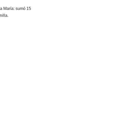
lla María: sumó 15
illa.